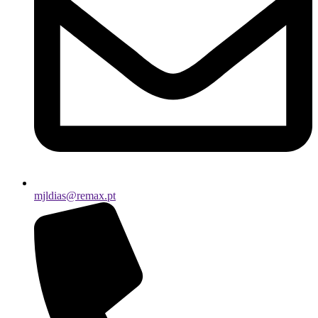
mjldias@remax.pt