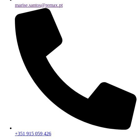
marise.santos@remax.pt
+351 915 059 426