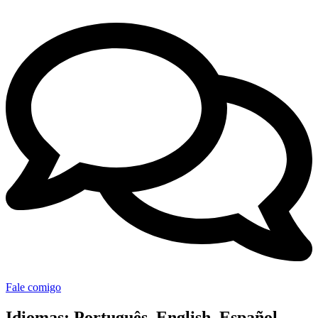
Fale comigo
Idiomas:
Português, English, Español