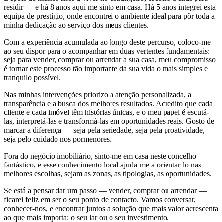
residir — e há 8 anos aqui me sinto em casa. Há 5 anos integrei esta
equipa de prestígio, onde encontrei o ambiente ideal para pôr toda a
minha dedicação ao serviço dos meus clientes.
Com a experiência acumulada ao longo deste percurso, coloco-me
ao seu dispor para o acompanhar em duas vertentes fundamentais:
seja para vender, comprar ou arrendar a sua casa, meu compromisso
é tornar este processo tão importante da sua vida o mais simples e
tranquilo possível.
Nas minhas intervenções priorizo a atenção personalizada, a
transparência e a busca dos melhores resultados. Acredito que cada
cliente e cada imóvel têm histórias únicas, e o meu papel é escutá-
las, interpretá-las e transformá-las em oportunidades reais. Gosto de
marcar a diferença — seja pela seriedade, seja pela proatividade,
seja pelo cuidado nos pormenores.
Fora do negócio imobiliário, sinto-me em casa neste concelho
fantástico, e esse conhecimento local ajuda-me a orientar-lo nas
melhores escolhas, sejam as zonas, as tipologias, as oportunidades.
Se está a pensar dar um passo — vender, comprar ou arrendar —
ficarei feliz em ser o seu ponto de contacto. Vamos conversar,
conhecer-nos, e encontrar juntos a solução que mais valor acrescenta
ao que mais importa: o seu lar ou o seu investimento.