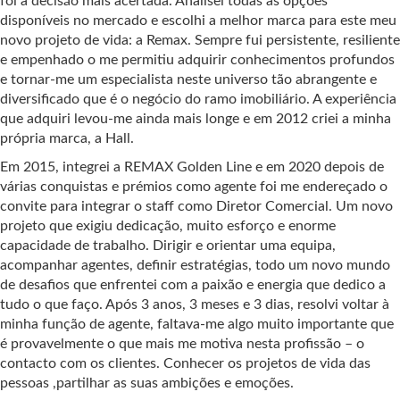
foi a decisão mais acertada. Analisei todas as opções
disponíveis no mercado e escolhi a melhor marca para este meu
novo projeto de vida: a Remax. Sempre fui persistente, resiliente
e empenhado o me permitiu adquirir conhecimentos profundos
e tornar-me um especialista neste universo tão abrangente e
diversificado que é o negócio do ramo imobiliário. A experiência
que adquiri levou-me ainda mais longe e em 2012 criei a minha
própria marca, a Hall.
Em 2015, integrei a REMAX Golden Line e em 2020 depois de
várias conquistas e prémios como agente foi me endereçado o
convite para integrar o staff como Diretor Comercial. Um novo
projeto que exigiu dedicação, muito esforço e enorme
capacidade de trabalho. Dirigir e orientar uma equipa,
acompanhar agentes, definir estratégias, todo um novo mundo
de desafios que enfrentei com a paixão e energia que dedico a
tudo o que faço. Após 3 anos, 3 meses e 3 dias, resolvi voltar à
minha função de agente, faltava-me algo muito importante que
é provavelmente o que mais me motiva nesta profissão – o
contacto com os clientes. Conhecer os projetos de vida das
pessoas ,partilhar as suas ambições e emoções.